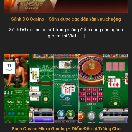
Sảnh DG Casino – Sảnh được các dân sành ưu chuộng
Sảnh DG casino là một trong những điểm nóng của ngành
giải trí tại Việt [...]
11
Th8
Sảnh Casino Micro Gaming – Điểm Đến Lý Tưởng Cho