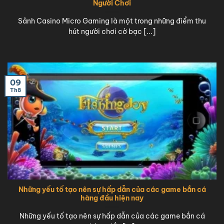
Người Chơi
Sảnh Casino Micro Gaming là một trong những điểm thu
hút người chơi cờ bạc [...]
09
Th8
Những yếu tố tạo nên sự hấp dẫn của các game bắn cá
hàng đầu hiện nay
Những yếu tố tạo nên sự hấp dẫn của các game bắn cá