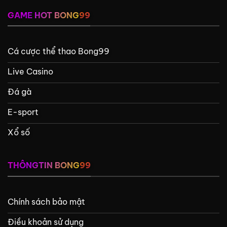
GAME HOT BONG99
Cá cược thể thao Bong99
Live Casino
Đá gà
E-sport
Xổ số
THÔNGTIN BONG99
Chính sách bảo mật
Điều khoản sử dụng