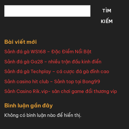
Tìm kiếm
TÌM
KIẾM
Bài viết mới
Sảnh đá gà WS168 – Đặc Điểm Nổi Bật
Sảnh đá gà Ga28 – nhiều trận đấu kinh điển
Sảnh đá gà Techplay – cá cược đá gà đỉnh cao
Sảnh casino hit club – Sảnh top tại Bong99
Sảnh Casino Rik.vip- sân chơi game đổi thương vip
Bình luận gần đây
Không có bình luận nào để hiển thị.