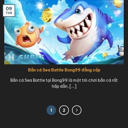
09
Th8
Bắn cá Sea Battle Bong99 đẳng cấp
Bắn cá Sea Battle tại Bong99 là một trò chơi bắn cá rất
hấp dẫn, [...]
1
2