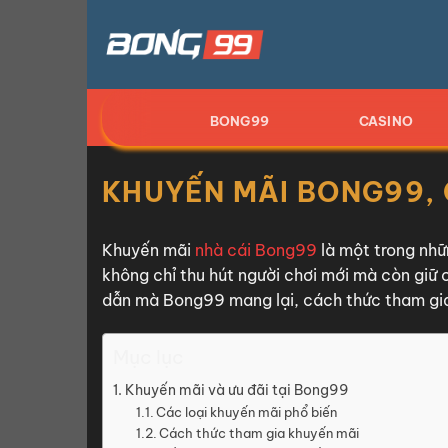
Bỏ
qua
nội
dung
BONG99
CASINO
KHUYẾN MÃI BONG99,
Khuyến mãi
nhà cái Bong99
là một trong nhữ
không chỉ thu hút người chơi mới mà còn giữ
dẫn mà Bong99 mang lại, cách thức tham gia
Mục lục
Khuyến mãi và ưu đãi tại Bong99
Các loại khuyến mãi phổ biến
Cách thức tham gia khuyến mãi