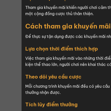
Tham gia khuyến mãi khiến người chơi cảm thấ
một cộng đồng cược thủ thân thiện.
Cách tham gia khuyến mãi
Để thực sự tận dụng được các khuyến mãi nhà
Lựa chọn thời điểm thích hợp
Việc tham gia khuyến mãi vào những thời điểm
kiện thể thao lớn, người chơi nên khai thác c
Theo dõi yêu cầu cược
Mỗi chương trình khuyến mãi đều có yêu cầu 
thưởng nhận được.
Tích lũy điểm thưởng