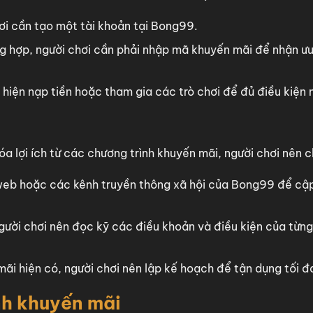
ơi cần tạo một tài khoản tại Bong99.
ng hợp, người chơi cần phải nhập mã khuyến mãi để nhận ư
 hiện nạp tiền hoặc tham gia các trò chơi để đủ điều kiện
óa lợi ích từ các chương trình khuyến mãi, người chơi nên 
 web hoặc các kênh truyền thông xã hội của Bong99 để cập
người chơi nên đọc kỹ các điều khoản và điều kiện của từn
ãi hiện có, người chơi nên lập kế hoạch để tận dụng tối đa
nh khuyến mãi