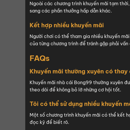
Ngoài các chương trình khuyến mãi tạm thời, 
sang các phần thưởng hấp dẫn khác.
Kết hợp nhiều khuyến mãi
Người chơi có thể tham gia nhiều khuyến mãi 
của từng chương trình để tránh gặp phải vấn 
FAQs
Khuyến mãi thường xuyên có thay
Khuyến mãi nhà cái Bong99 thường xuyên đượ
theo dõi để không bỏ lỡ những cơ hội tốt.
Tôi có thể sử dụng nhiều khuyến m
Một số chương trình khuyến mãi có thể kết hợ
đọc kỹ để biết rõ.