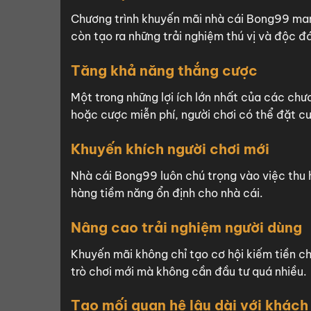
Chương trình khuyến mãi nhà cái Bong99 mang
còn tạo ra những trải nghiệm thú vị và độc đ
Tăng khả năng thắng cược
Một trong những lợi ích lớn nhất của các chư
hoặc cược miễn phí, người chơi có thể đặt c
Khuyến khích người chơi mới
Nhà cái Bong99 luôn chú trọng vào việc thu 
hàng tiềm năng ổn định cho nhà cái.
Nâng cao trải nghiệm người dùng
Khuyến mãi không chỉ tạo cơ hội kiếm tiền ch
trò chơi mới mà không cần đầu tư quá nhiều.
Tạo mối quan hệ lâu dài với khách