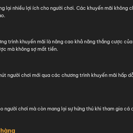
 lại nhiều lợi ích cho người chơi. Các khuyến mãi không c
áo.
ơng trình khuyến mãi là nâng cao khả năng thắng cược của 
ược mà không sợ mất tiền.
hút người chơi mới qua các chương trình khuyến mãi hấp dẫ
o người chơi mà còn mang lại sự hứng thú khi tham gia cá 
 hàng