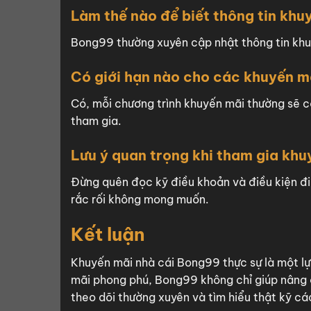
Làm thế nào để biết thông tin khu
Bong99 thường xuyên cập nhật thông tin khuy
Có giới hạn nào cho các khuyến m
Có, mỗi chương trình khuyến mãi thường sẽ có
tham gia.
Lưu ý quan trọng khi tham gia khuy
Đừng quên đọc kỹ điều khoản và điều kiện đi
rắc rối không mong muốn.
Kết luận
Khuyến mãi nhà cái Bong99 thực sự là một lựa
mãi phong phú, Bong99 không chỉ giúp nâng c
theo dõi thường xuyên và tìm hiểu thật kỹ cá