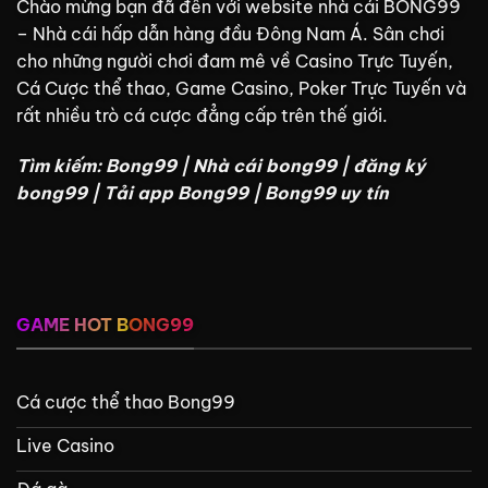
Chào mừng bạn đã đến với website nhà cái BONG99
– Nhà cái hấp dẫn hàng đầu Đông Nam Á. Sân chơi
cho những người chơi đam mê về Casino Trực Tuyến,
Cá Cược thể thao, Game Casino, Poker Trực Tuyến và
rất nhiều trò cá cược đẳng cấp trên thế giới.
Tìm kiếm: Bong99 | Nhà cái bong99 | đăng ký
bong99 | Tải app Bong99 | Bong99 uy tín
GAME HOT BONG99
Cá cược thể thao Bong99
Live Casino