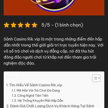
5/5 - (1 bình chọn)
Sảnh Casino Rik.vip là một trong những điểm đến hấp
dẫn nhất trong thế giới giải trí trực tuyến hiện nay. Với
vô số trò chơi và dịch vụ đẳng cấp, nó đã thu hút
đông đảo người chơi từ khắp nơi đến tham gia trải
nghiệm độc đáo.
Mục lục
Tìm Hiểu Về Sảnh Casino Rik.vip
Mê Hồn Với Trò Chơi Đa Dạng
Công Nghệ Tiên Tiến
Hệ Thống Khuyến Mãi Hấp Dẫn
Đánh Giá Chất Lượng Dịch Vụ Khách Hàng Tại Sảnh