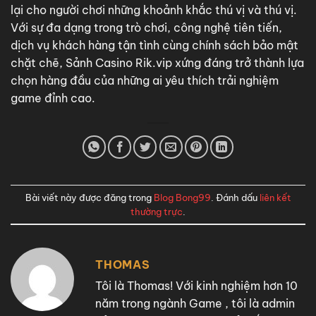
lại cho người chơi những khoảnh khắc thú vị và thú vị.
Với sự đa dạng trong trò chơi, công nghệ tiên tiến,
dịch vụ khách hàng tận tình cùng chính sách bảo mật
chặt chẽ, Sảnh Casino Rik.vip xứng đáng trở thành lựa
chọn hàng đầu của những ai yêu thích trải nghiệm
game đỉnh cao.
Bài viết này được đăng trong
Blog Bong99
. Đánh dấu
liên kết
thường trực
.
THOMAS
Tôi là Thomas! Với kinh nghiệm hơn 10
năm trong ngành Game , tôi là admin