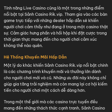
Tính năng Live Casino cũng là một trong những điểm
nổi bật tại Sảnh Casino Rik.vip. Tham gia vào các bàn
game trực tiếp với những dealer hấp dẫn sẽ khiến
người chơi cảm thấy như đang ở trong một casino thật
sự. Cảm giác hưng phấn và hồi hộp khi đặt cược trong
thời gian thực mang đến cho người chơi cảm xúc
không thể nào quên.
Hệ Thống Khuyến Mãi Hấp Dẫn
Một lý do khác khiến Sảnh Casino Rik.vip nổi bật chính
là các chương trình khuyến mãi và thưởng lớn dành
cho người chơi mới và cũ. Những ưu đãi này không chỉ
giúp gia tăng trải nghiệm mà còn mang lại cơ hội kiếm
tiền cho người chơi một cách dễ dàng hơn.
Trong một thế giới mà các casino trực tuyến đều
mang đến những thách thức cạnh tranh, Sảnh Casino