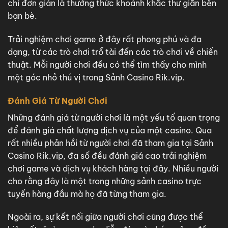
chỉ đơn giản là thưởng thức khoảnh khắc thư giãn bên
bạn bè.
Trải nghiệm chơi game ở đây rất phong phú và đa
dạng, từ các trò chơi trổ tài đến các trò chơi về chiến
thuật. Mỗi người chơi đều có thể tìm thấy cho mình
một góc nhỏ thú vị trong Sảnh Casino Rik.vip.
Đánh Giá Từ Người Chơi
Những đánh giá từ người chơi là một yếu tố quan trọng
để đánh giá chất lượng dịch vụ của một casino. Qua
rất nhiều phản hồi từ người chơi đã tham gia tại Sảnh
Casino Rik.vip, đa số đều đánh giá cao trải nghiệm
chơi game và dịch vụ khách hàng tại đây. Nhiều người
cho rằng đây là một trong những sảnh casino trực
tuyến hàng đầu mà họ đã từng tham gia.
Ngoài ra, sự kết nối giữa người chơi cũng được thể