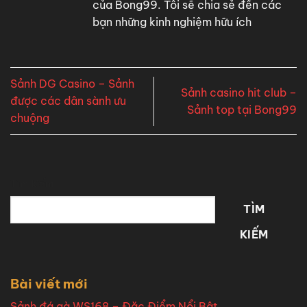
của Bong99. Tôi sẽ chia sẻ đến các
bạn những kinh nghiệm hữu ích
Sảnh DG Casino – Sảnh
Sảnh casino hit club –
được các dân sành ưu
Sảnh top tại Bong99
chuộng
Tìm kiếm
TÌM
KIẾM
Bài viết mới
Sảnh đá gà WS168 – Đặc Điểm Nổi Bật