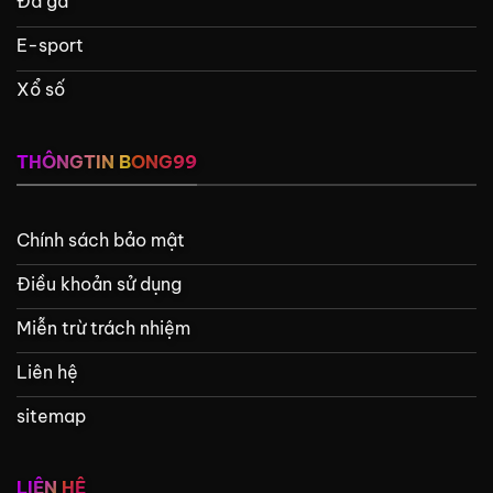
Đá gà
E-sport
Xổ số
THÔNGTIN BONG99
Chính sách bảo mật
Điều khoản sử dụng
Miễn trừ trách nhiệm
Liên hệ
sitemap
LIÊN HỆ