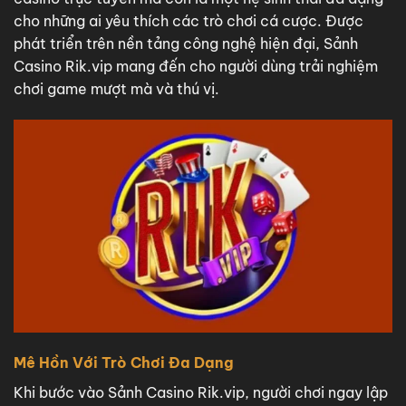
cho những ai yêu thích các trò chơi cá cược. Được
phát triển trên nền tảng công nghệ hiện đại, Sảnh
Casino Rik.vip mang đến cho người dùng trải nghiệm
chơi game mượt mà và thú vị.
Mê Hồn Với Trò Chơi Đa Dạng
Khi bước vào Sảnh Casino Rik.vip, người chơi ngay lập