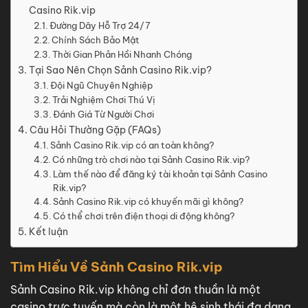
Casino Rik.vip
Đường Dây Hỗ Trợ 24/7
Chính Sách Bảo Mật
Thời Gian Phản Hồi Nhanh Chóng
Tại Sao Nên Chọn Sảnh Casino Rik.vip?
Đội Ngũ Chuyên Nghiệp
Trải Nghiệm Chơi Thú Vị
Đánh Giá Từ Người Chơi
Câu Hỏi Thường Gặp (FAQs)
Sảnh Casino Rik.vip có an toàn không?
Có những trò chơi nào tại Sảnh Casino Rik.vip?
Làm thế nào để đăng ký tài khoản tại Sảnh Casino
Rik.vip?
Sảnh Casino Rik.vip có khuyến mãi gì không?
Có thể chơi trên điện thoại di động không?
Kết luận
Tìm Hiểu Về Sảnh Casino Rik.vip
Sảnh Casino Rik.vip không chỉ đơn thuần là một
casino trực tuyến mà còn là một hệ sinh thái đa dạng