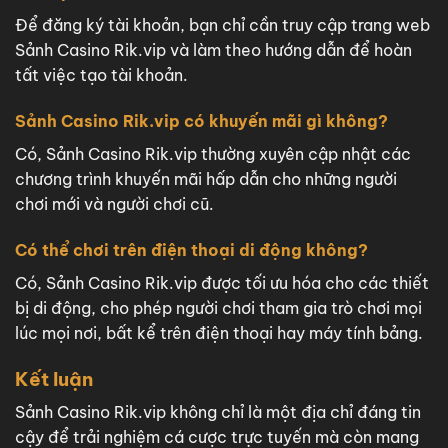
Để đăng ký tài khoản, bạn chỉ cần truy cập trang web
Sảnh Casino Rik.vip và làm theo hướng dẫn để hoàn
tất việc tạo tài khoản.
Sảnh Casino Rik.vip có khuyến mãi gì không?
Có, Sảnh Casino Rik.vip thường xuyên cập nhật các
chương trình khuyến mãi hấp dẫn cho những người
chơi mới và người chơi cũ.
Có thể chơi trên điện thoại di động không?
Có, Sảnh Casino Rik.vip được tối ưu hóa cho các thiết
bị di động, cho phép người chơi tham gia trò chơi mọi
lúc mọi nơi, bất kể trên điện thoại hay máy tính bảng.
Kết luận
Sảnh Casino Rik.vip không chỉ là một địa chỉ đáng tin
cậy để trải nghiệm cá cược trực tuyến mà còn mang