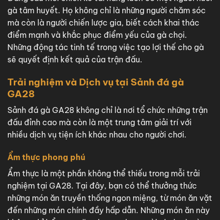
gà tâm huyết. Họ không chỉ là những người chăm sóc
mà còn là người chiến lược gia, biết cách khai thác
điểm mạnh và khắc phục điểm yếu của gà chọi.
Những động tác tinh tế trong việc tạo lợi thế cho gà
sẽ quyết định kết quả của trận đấu.
Trải nghiệm và Dịch vụ tại Sảnh đá gà
GA28
Sảnh đá gà GA28 không chỉ là nơi tổ chức những trận
đấu đỉnh cao mà còn là một trung tâm giải trí với
nhiều dịch vụ tiện ích khác nhau cho người chơi.
Ẩm thực phong phú
Ẩm thực là một phần không thể thiếu trong mỗi trải
nghiệm tại GA28. Tại đây, bạn có thể thưởng thức
những món ăn truyền thống ngon miệng, từ món ăn vặt
đến những món chính đầy hấp dẫn. Những món ăn này