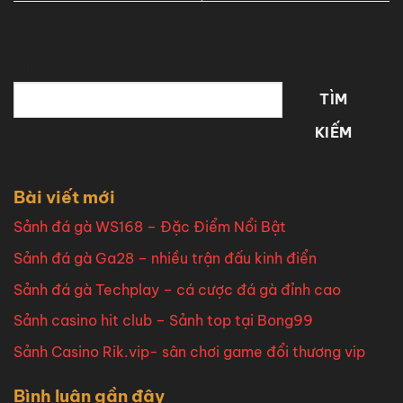
Tìm kiếm
TÌM
KIẾM
Bài viết mới
Sảnh đá gà WS168 – Đặc Điểm Nổi Bật
Sảnh đá gà Ga28 – nhiều trận đấu kinh điển
Sảnh đá gà Techplay – cá cược đá gà đỉnh cao
Sảnh casino hit club – Sảnh top tại Bong99
Sảnh Casino Rik.vip- sân chơi game đổi thương vip
Bình luận gần đây