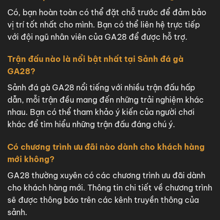
Có, bạn hoàn toàn có thể đặt chỗ trước để đảm bảo
vị trí tốt nhất cho mình. Bạn có thể liên hệ trực tiếp
với đội ngũ nhân viên của GA28 để được hỗ trợ.
Trận đấu nào là nổi bật nhất tại Sảnh đá gà
GA28?
Sảnh đá gà GA28 nổi tiếng với nhiều trận đấu hấp
dẫn, mỗi trận đều mang đến những trải nghiệm khác
nhau. Bạn có thể tham khảo ý kiến của người chơi
khác để tìm hiểu những trận đấu đáng chú ý.
Có chương trình ưu đãi nào dành cho khách hàng
mới không?
GA28 thường xuyên có các chương trình ưu đãi dành
cho khách hàng mới. Thông tin chi tiết về chương trình
sẽ được thông báo trên các kênh truyền thông của
sảnh.