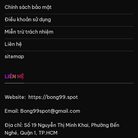
Chính sách bảo mật
Điều khoản sử dụng
Miễn trừ trách nhiệm
Liên hệ
sitemap
LIÊN HỆ
Website:
https://bong99.spot
Email:
Bong99spot@gmail.com
Địa chỉ: Số 19 Nguyễn Thị Minh Khai, Phường Bến
Nghé, Quận 1, TP.HCM