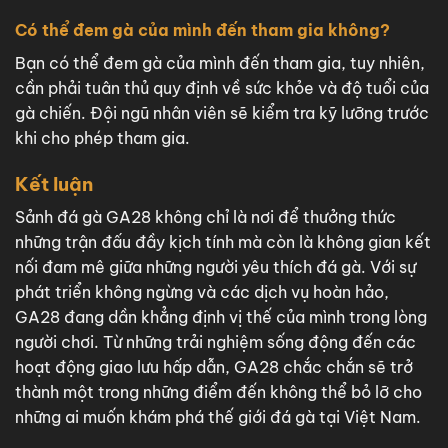
Có thể đem gà của mình đến tham gia không?
Bạn có thể đem gà của mình đến tham gia, tuy nhiên,
cần phải tuân thủ quy định về sức khỏe và độ tuổi của
gà chiến. Đội ngũ nhân viên sẽ kiểm tra kỹ lưỡng trước
khi cho phép tham gia.
Kết luận
Sảnh đá gà GA28 không chỉ là nơi để thưởng thức
những trận đấu đầy kịch tính mà còn là không gian kết
nối đam mê giữa những người yêu thích đá gà. Với sự
phát triển không ngừng và các dịch vụ hoàn hảo,
GA28 đang dần khẳng định vị thế của mình trong lòng
người chơi. Từ những trải nghiệm sống động đến các
hoạt động giao lưu hấp dẫn, GA28 chắc chắn sẽ trở
thành một trong những điểm đến không thể bỏ lỡ cho
những ai muốn khám phá thế giới đá gà tại Việt Nam.