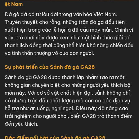
ệt Nam
Đá gà đã có từ lâu đời trong văn hóa Việt Nam.
Truyền thuyết cho rằng, những trận đá gà đầu tiên
xuất hiện trong các lễ hội là để cầu may mắn. Chính vì
vậy, trò chơi này được xem như một hình thức giải trí
thanh lịch đồng thời cũng thể hiện khả năng chiến đấu
và tinh thần thượng võ của con người.
Sự phát triển của Sảnh đá gà GA28
Sảnh đá gà GA28 được thành lập nhằm tạo ra một
không gian chuyên biệt cho những người yêu thích bộ
môn này. Với cơ sở vật chất hiện đại, sảnh không chỉ
có những trận đấu chất lượng mà còn có các dịch vụ
hỗ trợ như ăn uống, nghỉ ngơi. Điều này đã nâng cao
trải nghiệm cho người chơi, biến GA28 trở thành điểm
đến yêu thích.
Đặc điểm nổi bật của Sảnh đá gà GA28