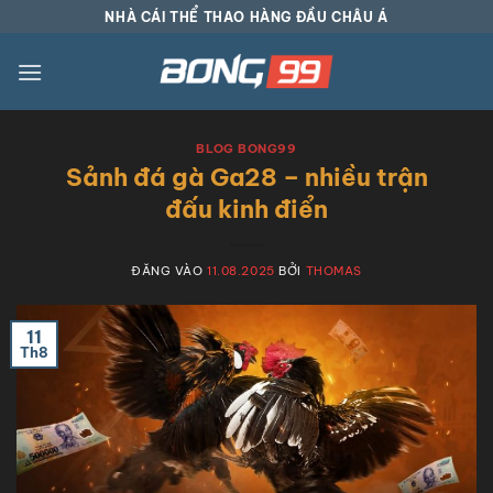
Bỏ
NHÀ CÁI THỂ THAO HÀNG ĐẦU CHÂU Á
qua
nội
dung
BLOG BONG99
Sảnh đá gà Ga28 – nhiều trận
đấu kinh điển
ĐĂNG VÀO
11.08.2025
BỞI
THOMAS
11
Th8