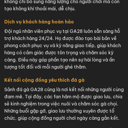
không chỉ bổ sung năng lượng cho người chơi mà còn
tạo không khí thoải mái, dễ chịu.
Dịch vụ khách hàng hoàn hảo
Đội ngũ nhân viên phục vụ tại GA28 luôn sẵn sàng hỗ
trợ khách hàng 24/24. Họ được đào tạo bài bản về
phong cách phục vụ và kỹ năng giao tiếp, giúp khách
hàng có cảm giác được tôn trọng và chăm sóc kỹ
càng. Điều này góp phần tạo nên sự hài lòng và ấn
tượng tốt đối với mỗi người ghé thăm.
Kết nối cộng đồng yêu thích đá gà
Sảnh đá gà GA28 cũng là nơi kết nối những người cùng
đam mê. Tại đây, các fan hâm mộ được giao lưu, chia
sẻ kinh nghiệm trong việc nuôi và chăm sóc gà chọi.
Những buổi gặp gỡ, giao lưu thường xuyên được tổ
chức, giúp cộng đồng người chơi ngày càng gắn kết.