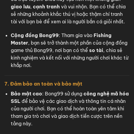
giao lưu
,
cạnh tranh
và vui nhộn. Bạn có thể chia
sẻ những khoảnh khắc thú vị hoặc thậm chí tranh
tài với bạn bè để xem ai là người bắn cá giỏi nhất.
Cộng đồng Bong99
: Tham gia vào
Fishing
Master
, bạn sẽ trở thành một phần của cộng đồng
game thủ Bong99, nơi bạn có thể
so tài
, chia sẻ
kinh nghiệm và kết nối với những người chơi khác từ
khắp nơi.
7. Đảm bảo an toàn và bảo mật
Bảo mật cao
: Bong99 sử dụng
công nghệ mã hóa
SSL
để bảo vệ các giao dịch và thông tin cá nhân
của người chơi. Bạn có thể hoàn toàn yên tâm khi
tham gia trò chơi và giao dịch tiền cược trên nền
tảng này.