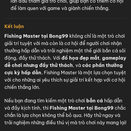
lần đầu tham gia trò chơi, giúp bạn có thêm cơ hội
để làm quen với game và giành chiến thắng.
Kết luận
Fishing Master tại Bong99
không chỉ là một trò chơi
giải trí tuyệt vời mà còn là cơ hội để người chơi nhận
thưởng hấp dẫn và trải nghiệm một thế giới bắn cá sôi
động, đầy thử thách. Với
đồ họa đẹp mắt
,
gameplay
dễ chơi nhưng đầy thử thách
, và
các phần thưởng
cực kỳ hấp dẫn
, Fishing Master là một lựa chọn tuyệt
vời cho những ai yêu thích sự giải trí kết hợp với cơ hội
chiến thắng lớn.
Nếu bạn đang tìm kiếm một trò chơi
bắn cá
hấp dẫn
và đầy kịch tính, thì
Fishing Master tại Bong99
chắc
chắn là lựa chọn không thể bỏ qua. Hãy thử ngay và
trải nghiệm những điều thú vị mà trò chơi này mang lại!