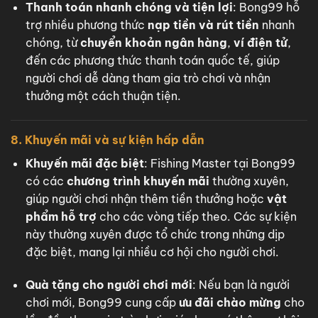
Thanh toán nhanh chóng và tiện lợi
: Bong99 hỗ
trợ nhiều phương thức
nạp tiền và rút tiền
nhanh
chóng, từ
chuyển khoản ngân hàng
,
ví điện tử
,
đến các phương thức thanh toán quốc tế, giúp
người chơi dễ dàng tham gia trò chơi và nhận
thưởng một cách thuận tiện.
8. Khuyến mãi và sự kiện hấp dẫn
Khuyến mãi đặc biệt
: Fishing Master tại Bong99
có các
chương trình khuyến mãi
thường xuyên,
giúp người chơi nhận thêm tiền thưởng hoặc
vật
phẩm hỗ trợ
cho các vòng tiếp theo. Các sự kiện
này thường xuyên được tổ chức trong những dịp
đặc biệt, mang lại nhiều cơ hội cho người chơi.
Quà tặng cho người chơi mới
: Nếu bạn là người
chơi mới, Bong99 cung cấp
ưu đãi chào mừng
cho