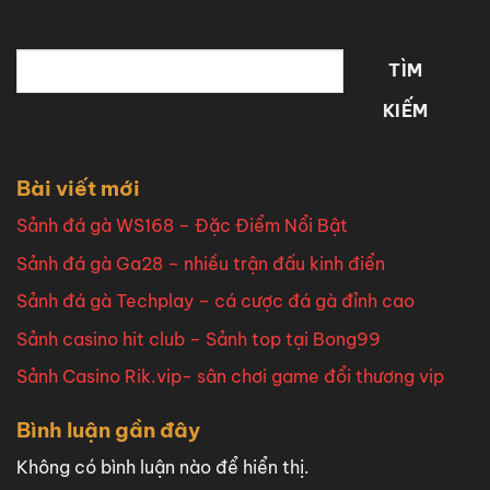
Tìm kiếm
TÌM
KIẾM
Bài viết mới
Sảnh đá gà WS168 – Đặc Điểm Nổi Bật
Sảnh đá gà Ga28 – nhiều trận đấu kinh điển
Sảnh đá gà Techplay – cá cược đá gà đỉnh cao
Sảnh casino hit club – Sảnh top tại Bong99
Sảnh Casino Rik.vip- sân chơi game đổi thương vip
Bình luận gần đây
Không có bình luận nào để hiển thị.