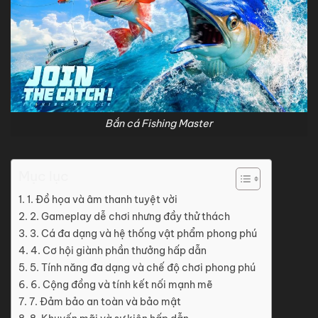
Bắn cá Fishing Master
Mục lục
1. Đồ họa và âm thanh tuyệt vời
2. Gameplay dễ chơi nhưng đầy thử thách
3. Cá đa dạng và hệ thống vật phẩm phong phú
4. Cơ hội giành phần thưởng hấp dẫn
5. Tính năng đa dạng và chế độ chơi phong phú
6. Cộng đồng và tính kết nối mạnh mẽ
7. Đảm bảo an toàn và bảo mật