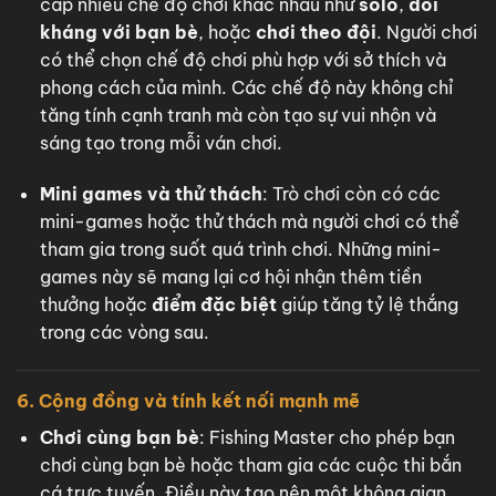
cấp nhiều chế độ chơi khác nhau như
solo
,
đối
kháng với bạn bè
, hoặc
chơi theo đội
. Người chơi
có thể chọn chế độ chơi phù hợp với sở thích và
phong cách của mình. Các chế độ này không chỉ
tăng tính cạnh tranh mà còn tạo sự vui nhộn và
sáng tạo trong mỗi ván chơi.
Mini games và thử thách
: Trò chơi còn có các
mini-games hoặc thử thách mà người chơi có thể
tham gia trong suốt quá trình chơi. Những mini-
games này sẽ mang lại cơ hội nhận thêm tiền
thưởng hoặc
điểm đặc biệt
giúp tăng tỷ lệ thắng
trong các vòng sau.
6. Cộng đồng và tính kết nối mạnh mẽ
Chơi cùng bạn bè
: Fishing Master cho phép bạn
chơi cùng bạn bè hoặc tham gia các cuộc thi bắn
cá trực tuyến. Điều này tạo nên một không gian