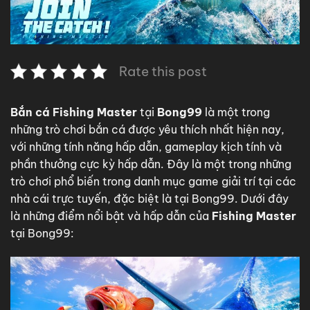
Rate this post
Bắn cá Fishing Master
tại
Bong99
là một trong
những trò chơi bắn cá được yêu thích nhất hiện nay,
với những tính năng hấp dẫn, gameplay kịch tính và
phần thưởng cực kỳ hấp dẫn. Đây là một trong những
trò chơi phổ biến trong danh mục game giải trí tại các
nhà cái trực tuyến, đặc biệt là tại Bong99. Dưới đây
là những điểm nổi bật và hấp dẫn của
Fishing Master
tại Bong99: