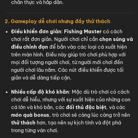
chân thực và hấp dẫn.
2. Gameplay dễ chơi nhưng đầy thử thách
Điều khiển đơn giản
:
Fishing Master
có cách
chơi rất đơn giản. Người chơi chỉ cần
chọn súng và
điều chỉnh đạn
để bắn vào các loại cá xuất hiện
trên màn hình. Điều này giúp trò chơi phù hợp với
mọi đối tượng người chơi, từ người mới chơi đến
người chơi lâu năm. Các nút điều khiển được tối
giản và dễ dàng tiếp cận.
Nhiều cấp độ khó khăn
: Mặc dù trò chơi có cách
chơi dễ hiểu, nhưng với sự xuất hiện của những con
cá lớn và khó bắn, các
đối thủ đặc biệt
, và các
món quà bonus
, trò chơi sẽ càng lúc càng trở nên
thử thách
hơn, tạo nên sự kịch tính và đột phá
trong từng ván chơi.