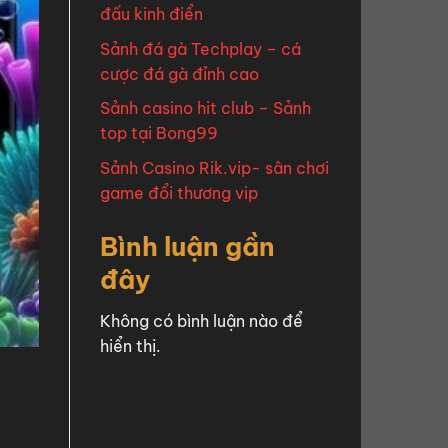
đấu kinh điển
Sảnh đá gà Techplay – cá
cược đá gà đỉnh cao
Sảnh casino hit club – Sảnh
top tại Bong99
Sảnh Casino Rik.vip- sân chơi
game đổi thương vip
Bình luận gần
đây
Không có bình luận nào để
hiển thị.