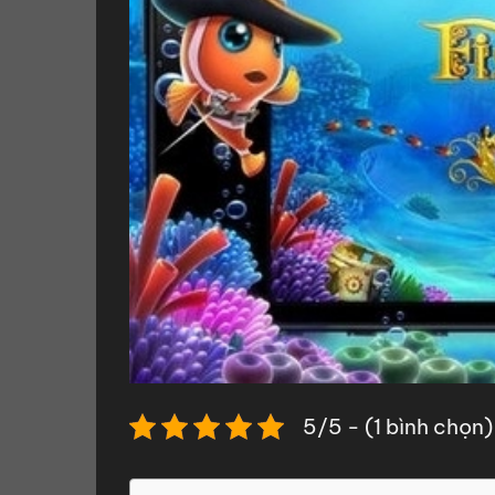
5/5 - (1 bình chọn)