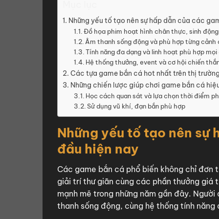
Mục lục
Những yếu tố tạo nên sự hấp dẫn của các ga
Đồ họa phim hoạt hình chân thực, sinh động
Âm thanh sống động và phù hợp từng cảnh 
Tính năng đa dạng và linh hoạt phù hợp mọi
Hệ thống thưởng, event và cơ hội chiến thắ
Các tựa game bắn cá hot nhất trên thị trường
Những chiến lược giúp chơi game bắn cá hiệu
Học cách quan sát và lựa chọn thời điểm p
Sử dụng vũ khí, đạn bắn phù hợp
Những yếu tố tạo nên sự
đầu hiện nay
Các game bắn cá phổ biến không chỉ đơn th
giải trí thư giãn cùng các phần thưởng giá 
mạnh mẽ trong những năm gần đây. Người c
thanh sống động, cùng hệ thống tính năng 