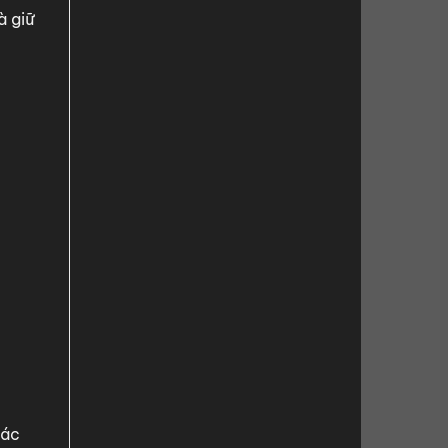
à giữ
Các