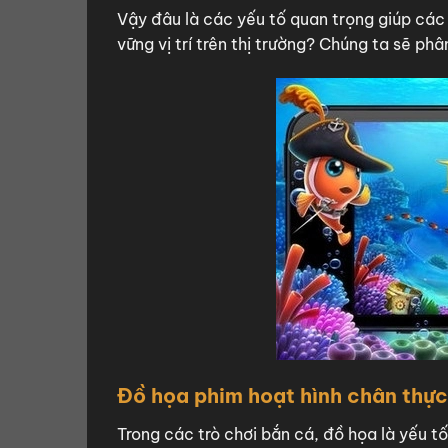
Vậy đâu là các yếu tố quan trọng giúp cá
vững vị trí trên thị trường? Chúng ta sẽ phâ
Đồ họa phim hoạt hình chân thực
Trong các trò chơi bắn cá, đồ họa là yếu tố