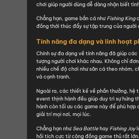
chơi giúp người dùng dễ dàng nhận biết tình
Chẳng hạn, game bắn cá như
Fishing King
c
đồng thời thúc đẩy sự tập trung của người c
Tính năng đa dạng và linh hoạt 
Chính sự đa dạng về tính năng đã giúp các
tượng người chơi khác nhau. Không chỉ đơn 
nhiều chế độ chơi như săn cá theo nhóm, c
và cạnh tranh.
Ngoài ra, các thiết kế về phần thưởng, hệ 
event thịnh hành đều giúp duy trì sự hứng 
hành còn tối ưu các game này để phù hợp ch
giải trí mọi nơi, mọi lúc.
Chẳng hạn như
Sea Battle
hay
Fishing Joy
l
hồi tích cực từ cộng đồng game thủ rất lớn