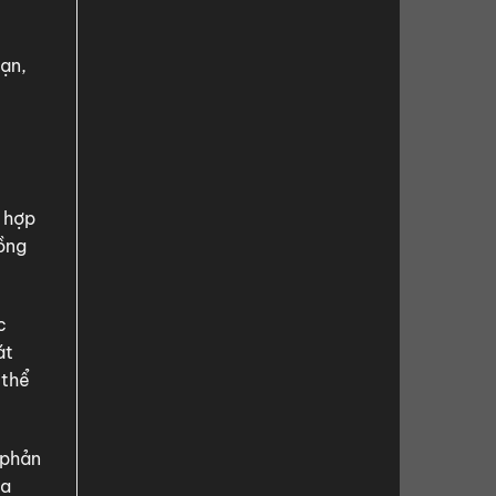
hạn,
h hợp
ồng
c
át
 thể
 phản
đa