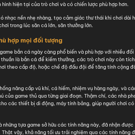
 hình hiện tại của trò chơi và có chiến lược phù hợp hơn.
ó nhạc nền nhẹ nhàng, tạo cảm giác thư thái khi chơi dài 
hơi trong lúc săn cá lớn, săn thưởng lớn.
phù hợp mọi đối tượng
 game bắn cá ngày càng phổ biến và phù hợp với nhiều đối
thuần là bắn cá để kiếm thưởng, các trò chơi này còn tíc
hơi theo cấp độ, hoặc chế độ đấu đội để tăng tính cộng đ
thống nâng cấp vũ khí, cá hiếm, nhiệm vụ hàng ngày, và cá
thú của game thủ qua từng giai đoạn. Thậm chí, các nhà ph
o các thiết bị di động, máy tính bảng, giúp người chơi có
à những tựa game sở hữu các tính năng này, đã nhận được
. Thật vậy, khả năng tối ưu trải nghiệm qua các tính năng 