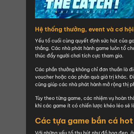
Hệ thống thưởng, event và cơ hộ
Yếu tố cuối cùng quyết định sức hút của g
thắng. Các nhà phát hành game luôn tổ ch
thúc đẩy người chơi tích cực tham gia.
Các phần thưởng không chỉ đơn thuần là đi
voucher hoặc các phần quà giá trị khác. Đ
cũng giúp các nhà phát hành mở rộng thị 
Tùy theo từng game, các nhiệm vụ hoàn thà
khi các game ít có chiến lược khéo léo sẽ 
Các tựa game bắn cá hot 
Với những yếu tố thu hút như đồ họa đẹp, 