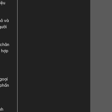
iệu
hô và
gười
 chân
h hợp
goại
 phấn
c
nh