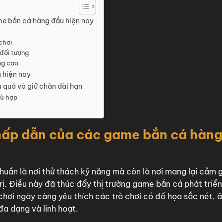
me bắn cá hàng đầu hiện nay
chơi
 đối tượng
ng cao
 hiện nay
 quả và giữ chân dài hạn
hù hợp
 hấp dẫn của các game bắn cá hàn
uần là nơi thử thách kỹ năng mà còn là nơi mang lại cảm 
trị. Điều này đã thúc đẩy thị trường game bắn cá phát triển
hơi ngày càng yêu thích các trò chơi có đồ họa sắc nét, 
đa dạng và linh hoạt.