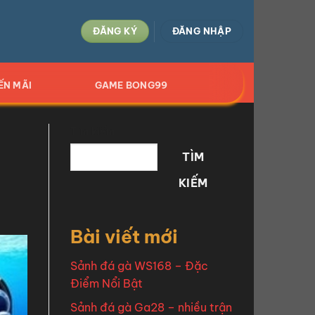
ĐĂNG KÝ
ĐĂNG NHẬP
ẾN MÃI
GAME BONG99
Tìm kiếm
TÌM
KIẾM
Bài viết mới
Sảnh đá gà WS168 – Đặc
Điểm Nổi Bật
Sảnh đá gà Ga28 – nhiều trận